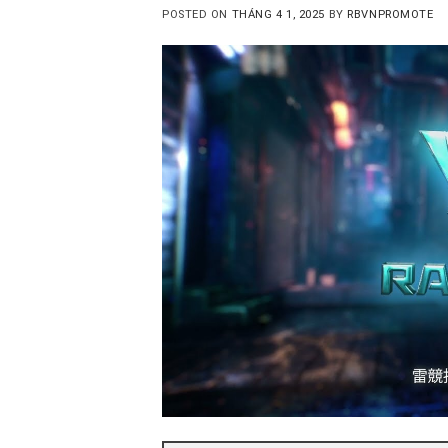
POSTED ON
THÁNG 4 1, 2025
BY
RBVNPROMOTE