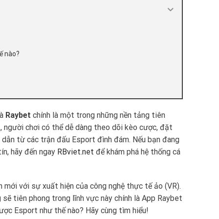
hế nào?
và
Raybet
chính là một trong những nền tảng tiên
t
, người chơi có thể dễ dàng theo dõi kèo cược, đặt
p dẫn từ các trận đấu Esport đình đám. Nếu bạn đang
tín, hãy đến ngay
RBviet.net
để khám phá hệ thống cá
mới với sự xuất hiện của công nghệ thực tế ảo (VR).
ẽ tiên phong trong lĩnh vực này chính là App Raybet
ược Esport như thế nào? Hãy cùng tìm hiểu!