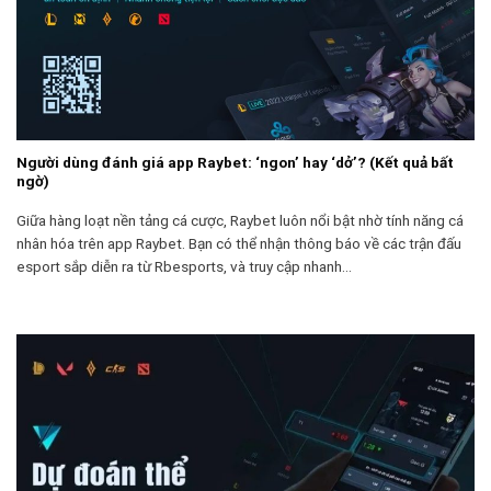
Người dùng đánh giá app Raybet: ‘ngon’ hay ‘dở’? (Kết quả bất
ngờ)
Giữa hàng loạt nền tảng cá cược, Raybet luôn nổi bật nhờ tính năng cá
nhân hóa trên app Raybet. Bạn có thể nhận thông báo về các trận đấu
esport sắp diễn ra từ Rbesports, và truy cập nhanh...