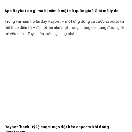
App Raybet có gì mà bị cấm ở một số quốc gia? Giải mã lý do
Trong vài năm trở lại đây, Raybet – một ứng dụng cá cược Esports và
thể thao điện tử – đã nổi lên như một trong những nền tảng được giới
trẻ yêu thích. Tuy nhiên, bên cạnh sự phát...
Raybet ‘hack’ tỷ lệ cược: mẹo đặt kèo esports khi đang
livestream