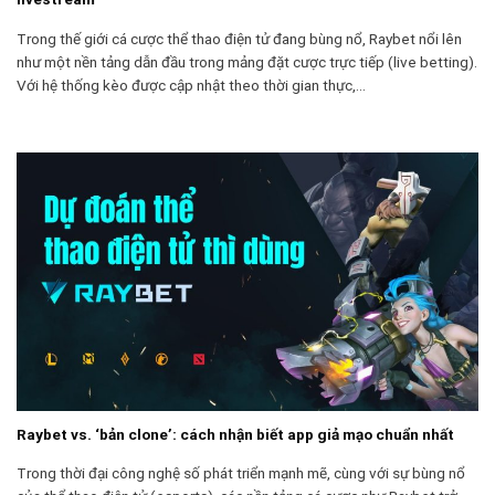
Trong thế giới cá cược thể thao điện tử đang bùng nổ, Raybet nổi lên
như một nền tảng dẫn đầu trong mảng đặt cược trực tiếp (live betting).
Với hệ thống kèo được cập nhật theo thời gian thực,...
Raybet vs. ‘bản clone’: cách nhận biết app giả mạo chuẩn nhất
Trong thời đại công nghệ số phát triển mạnh mẽ, cùng với sự bùng nổ