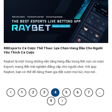
RBEsports Cá Cược Thể Thao: Lựa Chọn Hàng Đầu Cho Người
Yêu Thích Cá Cược
Raybet là một trong những nền tảng hàng đầu trong lĩnh vực cá cược
Esport, mang đến trải nghiệm đẳng cấp cho người chơi. Với app
Raybet, bạn có thể dễ dàng tham gia đặt cược mọi lúc, mọi nơi...
1
2
3
4
5
6
7
…
9