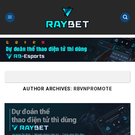
Skip
to
content
AUTHOR ARCHIVES:
RBVNPROMOTE