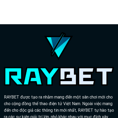
RAYBET được tạo ra nhằm mang đến một sân chơi mới cho
cho cộng đồng thể thao điện tử Việt Nam. Ngoài việc mang
đến cho độc giả các thông tin mới nhất, RAYBET tự hào tạo
ra các sự kiện giải trí lớn, nhỏ khác nhau với mục đích xây