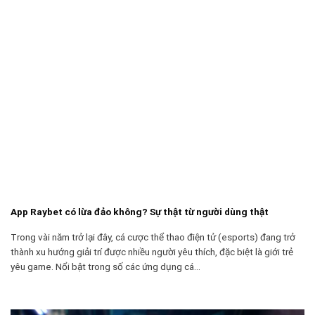
App Raybet có lừa đảo không? Sự thật từ người dùng thật
Trong vài năm trở lại đây, cá cược thể thao điện tử (esports) đang trở
thành xu hướng giải trí được nhiều người yêu thích, đặc biệt là giới trẻ
yêu game. Nổi bật trong số các ứng dụng cá...