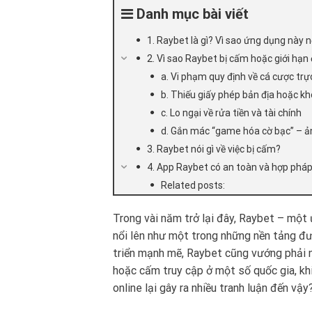
Danh mục bài viết
1. Raybet là gì? Vì sao ứng dụng này 
2. Vì sao Raybet bị cấm hoặc giới hạn
a. Vi phạm quy định về cá cược trự
b. Thiếu giấy phép bản địa hoặc k
c. Lo ngại về rửa tiền và tài chính
d. Gắn mác “game hóa cờ bạc” – ản
3. Raybet nói gì về việc bị cấm?
4. App Raybet có an toàn và hợp phá
Related posts:
Trong vài năm trở lại đây, Raybet – một
nổi lên như một trong những nền tảng đượ
triển mạnh mẽ, Raybet cũng vướng phải nh
hoặc cấm truy cập ở một số quốc gia, kh
online lại gây ra nhiều tranh luận đến vậy