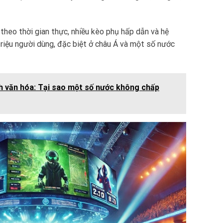
 theo thời gian thực, nhiều kèo phụ hấp dẫn và hệ
triệu người dùng, đặc biệt ở châu Á và một số nước
nh văn hóa: Tại sao một số nước không chấp