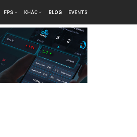
FPS
KHÁC
BLOG
EVENTS