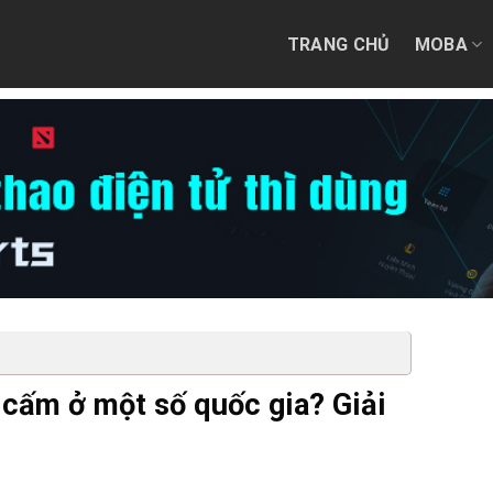
TRANG CHỦ
MOBA
 cấm ở một số quốc gia? Giải