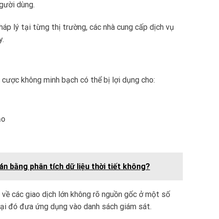
gười dùng.
p lý tại từng thị trường, các nhà cung cấp dịch vụ
y.
 cược không minh bạch có thể bị lợi dụng cho:
ảo
n bằng phân tích dữ liệu thời tiết không?
 về các giao dịch lớn không rõ nguồn gốc ở một số
h tại đó đưa ứng dụng vào danh sách giám sát.