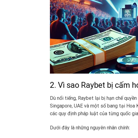
2. Vì sao Raybet bị cấm h
Dù nổi tiếng, Raybet lại bị hạn chế quyề
Singapore, UAE và một số bang tại Hoa 
các quy định pháp luật của từng quốc gia
Dưới đây là những nguyên nhân chính: