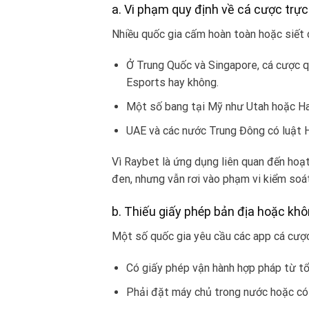
a. Vi phạm quy định về cá cược trực
Nhiều quốc gia cấm hoàn toàn hoặc siết c
Ở Trung Quốc và Singapore, cá cược q
Esports hay không.
Một số bang tại Mỹ như Utah hoặc Haw
UAE và các nước Trung Đông có luật H
Vì Raybet là ứng dụng liên quan đến ho
đen, nhưng vẫn rơi vào phạm vi kiểm soá
b. Thiếu giấy phép bản địa hoặc kh
Một số quốc gia yêu cầu các app cá cược
Có giấy phép vận hành hợp pháp từ t
Phải đặt máy chủ trong nước hoặc có t