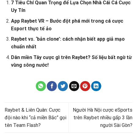
7 Tiêu Chí Quan Trọng để Lựa Chọn Nhà Cái Cá Cược
Uy Tín
App Raybet VR – Bước đột phá mới trong cá cược
Esport thực tế ảo
Raybet vs. ‘bản clone’: cách nhận biết app giả mạo
chuẩn nhất
Dân miền Tây cược gì trên Raybet? Số liệu bất ngờ từ
vùng sông nước!
Raybet & Liên Quân: Cược
Người Hà Nội cược eSports
đội nào khi “cả miền Bắc” gọi
trên Raybet nhiều gấp 3 lần
tên Team Flash?
người Sài Gòn?