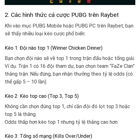
2. Các hình thức cá cược PUBG trên Raybet
Khi vào mục PUBG Mobile hoặc PUBG PC trên Raybet, bạn
sẽ thấy nhiều loại kèo cược phổ biến:
Kèo 1: Đội nào top 1 (Winner Chicken Dinner)
Bạn chọn đội nào sẽ về top 1 trong trận đấu hoặc tổng giải.
Ví dụ: Trận 1 có 16 đội tham dự, bạn chọn team “FaZe Clan”
thắng trận. Nếu đúng, bạn nhận thưởng theo tỷ lệ odds (có
thể gấp 5 – 10 lần).
Kèo 2: Kèo top cao (Top 3, Top 5)
Không cần chọn đúng top 1, chỉ cần đội đó lọt top 3 hoặc
top 5 là thắng.
Odds thấp hơn kèo top 1 nhưng tỷ lệ thắng cao hơn.
Kèo 3: Tổng số mạng (Kills Over/Under)