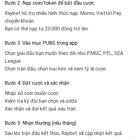
Bước 2: Nạp coin/token để bắt đầu cược
Raybet hỗ trợ nhiều hình thức nạp: Momo, Viettel Pay,
chuyển khoản.
Bạn có thể nạp từ 20.000 đồng trở lên.
Bước 3: Vào mục PUBG trong app
Chọn giải đấu bạn muốn theo dõi như PMGC, PEL, SEA
League.
Chọn trận đấu, chọn loại kèo và xem tỷ lệ cược.
Bước 4: Đặt cược và xác nhận
Nhập số coin muốn cược.
Kiểm tra kỹ đội bạn chọn và odds.
Xác nhận và đợi kết quả sau trận.
Bước 5: Nhận thưởng (nếu thắng)
Sau khi trận đấu kết thúc, Raybet sẽ cập nhật kết quả.