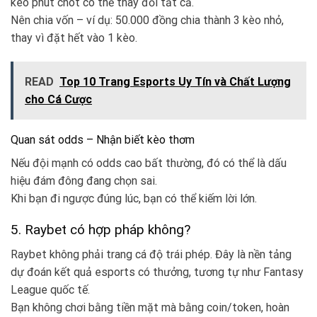
kèo phút chót có thể thay đổi tất cả.
Nên chia vốn – ví dụ: 50.000 đồng chia thành 3 kèo nhỏ,
thay vì đặt hết vào 1 kèo.
READ
Top 10 Trang Esports Uy Tín và Chất Lượng
cho Cá Cược
Quan sát odds – Nhận biết kèo thơm
Nếu đội mạnh có odds cao bất thường, đó có thể là dấu
hiệu đám đông đang chọn sai.
Khi bạn đi ngược đúng lúc, bạn có thể kiếm lời lớn.
5. Raybet có hợp pháp không?
Raybet không phải trang cá độ trái phép. Đây là nền tảng
dự đoán kết quả esports có thưởng, tương tự như Fantasy
League quốc tế.
Bạn không chơi bằng tiền mặt mà bằng coin/token, hoàn