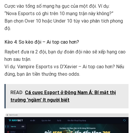
Cược vào tổng số mạng hạ gục của một đội. Ví dụ:
“Nova Esports có ghi trên 10 mạng trận này không?”
Bạn chọn Over 10 hoặc Under 10 tùy vào phân tích phong
độ.
Kèo 4: So kèo đội – Ai top cao hơn?
Raybet đưa ra 2 đội, bạn dự đoán đội nào sẽ xếp hạng cao
hơn sau trận.
Ví dụ: Vampire Esports vs D’Xavier – Ai top cao hơn? Nếu
đúng, bạn ăn tiền thưởng theo odds.
READ
Cá cược Esport ở Đông Nam Á: Bí mật thị
trường 'ngầm' ít người biết