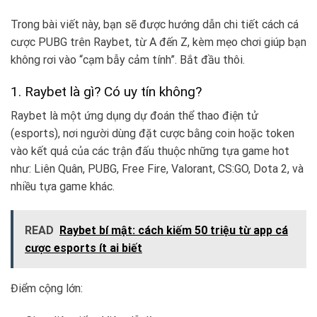
Trong bài viết này, bạn sẽ được hướng dẫn chi tiết cách cá
cược PUBG trên Raybet, từ A đến Z, kèm mẹo chơi giúp bạn
không rơi vào “cạm bẫy cảm tính”. Bắt đầu thôi.
1. Raybet là gì? Có uy tín không?
Raybet là một ứng dụng dự đoán thể thao điện tử
(esports), nơi người dùng đặt cược bằng coin hoặc token
vào kết quả của các trận đấu thuộc những tựa game hot
như: Liên Quân, PUBG, Free Fire, Valorant, CS:GO, Dota 2, và
nhiều tựa game khác.
READ
Raybet bí mật: cách kiếm 50 triệu từ app cá
cược esports ít ai biết
Điểm cộng lớn: